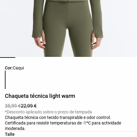
Lista de cores do produto
Cor:
Caqui
Chaqueta técnica light warm
35,99 €
22,99 €
*Desconto aplicado sobre o prezo de tempada
Chaqueta técnica con tecido transpirable e odor control.
Certificada para resistir temperaturas de -1ºC para actividade
moderada.
Lista de tallas do produto
Talle