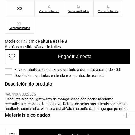
S
M
L
XS
Ver semellantes
Ver semellantes
Ver semellantes
XL
Ver semellantes
Modelo: 177 cm de altura e talle S
As túas medidas
Guía de talles
Engadir á cesta
Envío gratuíto á tenda | Envío gratuíto a domicilio a partir de 40 €
Devolucións gratuítas en tenda e en puntos de recollida
Descrición do produto
Ref. 4437/332/505
Chaqueta técnica light warm de manga longa con peche mediante
cremalleira e tecido de tacto suave. Detalle de petos nos laterais con peche
mediante cremalleira. Abertura estratéxica no puño da manga que permite
introducir o polgar para maior mobilidade. Tecido transpirable e odor
Materiais e coidados
control. Esta peza foi certificada para resistir temperaturas de +16º a -1º
(actividade moderada), durante un test estandarizado con vento simulado
de 0,4 M/S vestindo unha camiseta de manga longa e colo alto, pantalóns,
roupa interior, calcetíns, zapatos, luvas e un gorro de punto.