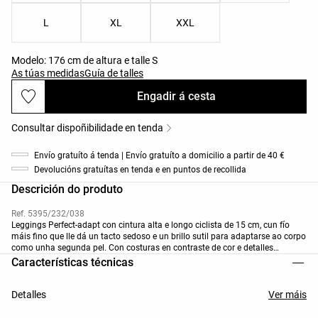
L
XL
XXL
Modelo: 176 cm de altura e talle S
As túas medidas
Guía de talles
Engadir á cesta
Consultar dispoñibilidade en tenda
Envío gratuíto á tenda | Envío gratuíto a domicilio a partir de 40 €
Devolucións gratuítas en tenda e en puntos de recollida
Descrición do produto
Ref. 5395/232/038
Leggings Perfect-adapt con cintura alta e longo ciclista de 15 cm, cun fío
máis fino que lle dá un tacto sedoso e un brillo sutil para adaptarse ao corpo
como unha segunda pel. Con costuras en contraste de cor e detalles
reflectantes. Tecido transpirábel e de alta resistencia.
Características técnicas
Detalles
Ver máis