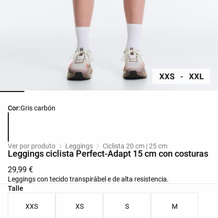
Lista de cores do produto
Cor:
Gris carbón
Ver por produto
Leggings
Ciclista 20 cm | 25 cm
Leggings ciclista Perfect-Adapt 15 cm con costuras
29,99 €
Leggings con tecido transpirábel e de alta resistencia.
Lista de tallas do produto
Talle
XXS
XS
S
M