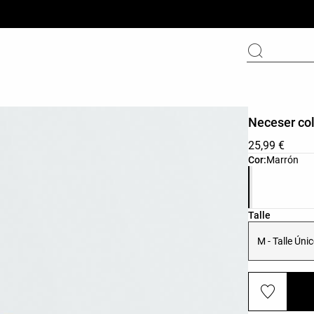
Neceser co
25,99 €
Lista de core
Cor:
Marrón
Lista de tall
Talle
M - Talle Úni