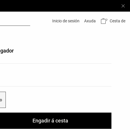
Cesta de
Inicio de sesión
Axuda
lgador
s do produto
as do produto
co
Engadir á cesta