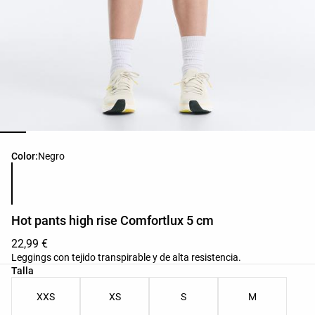
Lista de colores del producto
Color:
Negro
Hot pants high rise Comfortlux 5 cm
22,99 €
Leggings con tejido transpirable y de alta resistencia.
Lista de tallas del producto
Talla
XXS
XS
S
M