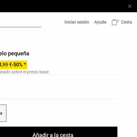
Cesta
Iniciar sesión
Ayuda
pelo pequeña
4,99 €
-50% *
icado sobre el precio base
res del producto
as del producto
ca
Añadir a la cesta