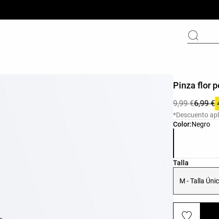
Pinza flor 
9,99 €
6,99 €
*Descuento apl
Lista de colo
Color:
Negro
Lista de tall
Talla
M - Talla Úni