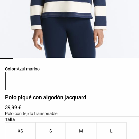
Lista de colores del producto
Color:
Azul marino
Polo piqué con algodón jacquard
39,99 €
Polo con tejido transpirable.
Lista de tallas del producto
Talla
XS
S
M
L