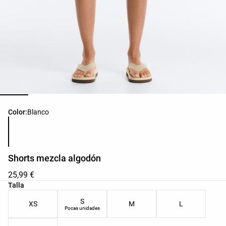
Lista de colores del producto
Color:
Blanco
Shorts mezcla algodón
25,99 €
Lista de tallas del producto
Talla
S
XS
M
L
Pocas unidades