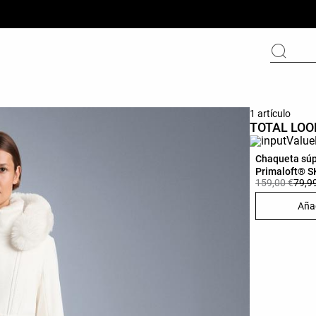
1 artículo
TOTAL LOO
Chaqueta súp
Primaloft® SK
159,00 €
79,9
Añad