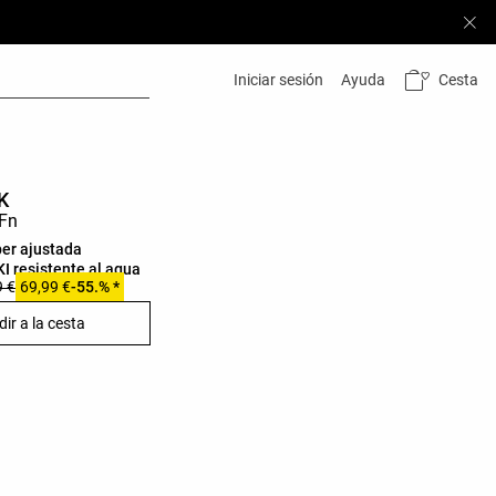
Cesta
Iniciar sesión
Ayuda
K
er ajustada
I resistente al agua
9 €
69,99 €
-55.% *
ir a la cesta