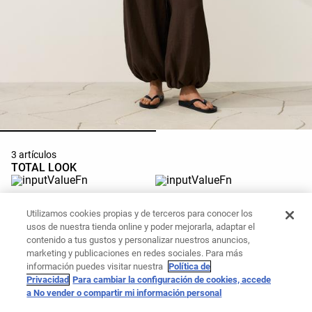
3 artículos
TOTAL LOOK
Camisa polo oversize manga corta
Pantalón bloomer 100% lino
100% lino
Utilizamos cookies propias y de terceros para conocer los
39,99 €
45,99 €
usos de nuestra tienda online y poder mejorarla, adaptar el
Añadir a la cesta
Añadir a la cesta
contenido a tus gustos y personalizar nuestros anuncios,
marketing y publicaciones en redes sociales. Para más
información puedes visitar nuestra
Política de
Sandalia de baño plataforma
Privacidad
Para cambiar la configuración de cookies, accede
a No vender o compartir mi información personal
19,99 €