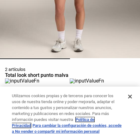
2 artículos
Total look short punto malva
Chaqueta punto rib capucha
Pantalón corto punto lavado
Utilizamos cookies propias y de terceros para conocer los
35,99 €
19,99 €
25,99 €
19,99 €
usos de nuestra tienda online y poder mejorarla, adaptar el
Añadir a la cesta
Añadir a la cesta
contenido a tus gustos y personalizar nuestros anuncios,
marketing y publicaciones en redes sociales. Para más
información puedes visitar nuestra
Política de
Privacidad
Para cambiar la configuración de cookies, accede
a No vender o compartir mi información personal