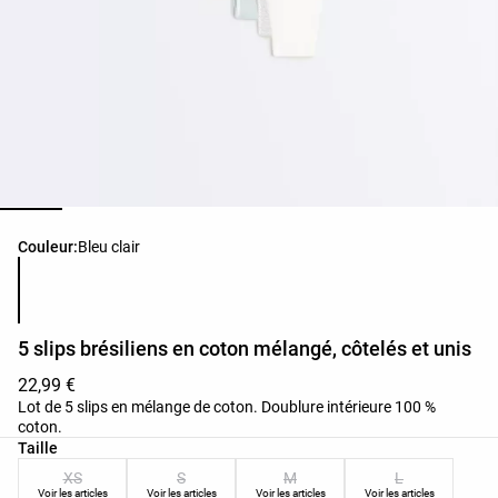
Liste des couleurs du produit
Couleur:
Bleu clair
5 slips brésiliens en coton mélangé, côtelés et unis
22,99 €
Lot de 5 slips en mélange de coton. Doublure intérieure 100 %
coton.
Liste des tailles du produit
Taille
XS
S
M
L
Voir les articles
Voir les articles
Voir les articles
Voir les articles