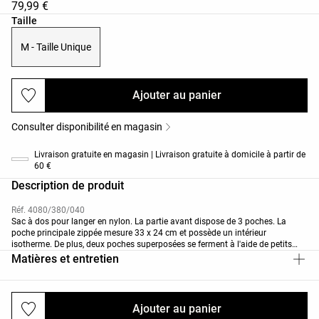
79,99 €
Liste des tailles du produit
Taille
M - Taille Unique
Ajouter au panier
Consulter disponibilité en magasin
Livraison gratuite en magasin | Livraison gratuite à domicile à partir de
60 €
Description de produit
Réf. 4080/380/040
Sac à dos pour langer en nylon. La partie avant dispose de 3 poches. La
poche principale zippée mesure 33 x 24 cm et possède un intérieur
isotherme. De plus, deux poches superposées se ferment à l'aide de petits
aimants. Les côtés sont dotés de deux poches élastiquées. Le sac possède
Matières et entretien
deux grands compartiments, un principal et un autre dissimulé à l'arrière. Ce
compartiment comprend une poche adaptée aux ordinateurs portables
jusqu'à 16 pouces. L'intérieur est équipé de multiples compartiments
élastiques et zippés pour une organisation optimale. Une sangle amovible
Ajouter au panier
Livraisons et retours
pour les clés est également incluse. Dimensions : 34 x 44 x 12 cm.