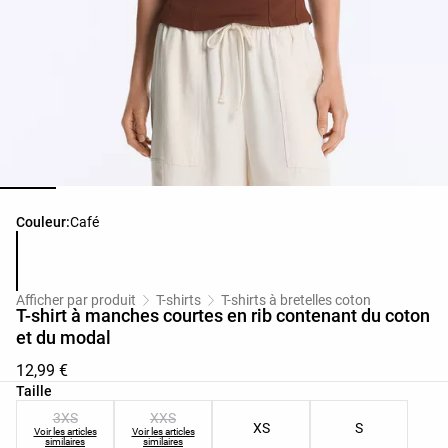
Liste des couleurs du produit
Couleur:
Café
Afficher par produit
T-shirts
T-shirts à bretelles coton
T-shirt à manches courtes en rib contenant du coton
et du modal
12,99 €
Liste des tailles du produit
Taille
3XS
XXS
XS
S
Voir les articles
Voir les articles
similaires
similaires