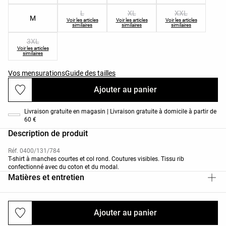
L
XL
XXL
M
Voir les articles
Voir les articles
Voir les articles
similaires
similaires
similaires
3XL
Voir les articles
similaires
Vos mensurations
Guide des tailles
Ajouter au panier
Livraison gratuite en magasin | Livraison gratuite à domicile à partir de
60 €
Description de produit
Réf. 0400/131/784
T-shirt à manches courtes et col rond. Coutures visibles. Tissu rib
confectionné avec du coton et du modal.
Matières et entretien
Ajouter au panier
Livraisons et retours