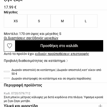
17.99 €
Λίστα μεγεθών προϊόντος
Μέγεθος
XS
S
M
L
Μοντέλο: 170 cm ύψος και μέγεθος S
Οι διαστάσεις σας
Οδηγός μεγεθών
Προσθήκη στο καλάθι
Αυτό το προϊόν έχει
ειδικές προϋποθέσεις επιστροφής
Προβολή διαθεσιμότητας σε κατάστημα
Δωρεάν αποστολή σε κατάστημα | Δωρεάν αποστολή κατ’ οίκον από
50 €
Δωρεάν επιστροφές σε κατάστημα και σε σημεία παράδοσης
Περιγραφή προϊόντος
Κωδ. 0720/579/712
Σλιπ μπικίνι μέτριας κάλυψης με δετά κορδόνια στα πλάγια. Ύφασμα κροσέ
με ζιγκ-ζαγκ μοτίβο.
Υλικά και φροντίδα