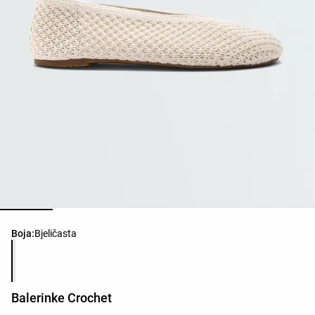
Popis boja proizvoda
Boja:
Bjeličasta
Balerinke Crochet