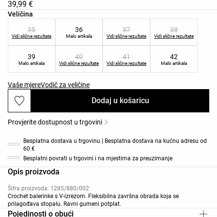
39,99 €
Popis veličina proizvoda
Veličina
35
36
37
38
Vidi slične rezultate
Malo artikala
Vidi slične rezultate
Vidi slične rezultate
39
40
41
42
Malo artikala
Vidi slične rezultate
Vidi slične rezultate
Malo artikala
Vaše mjere
Vodič za veličine
Dodaj u košaricu
Provjerite dostupnost u trgovini
Besplatna dostava u trgovinu | Besplatna dostava na kućnu adresu od
60 €
Besplatni povrati u trgovini i na mjestima za preuzimanje
Opis proizvoda
Šifra proizvoda: 1285/880/002
Crochet balerinke s V-izrezom. Fleksibilna završna obrada koja se
prilagođava stopalu. Ravni gumeni potplat.
Pojedinosti o obući