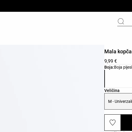
Mala kopča
9,99 €
Popis boja p
Boja:
Boja pije
Popis veličin
Veličina
M - Univerzal