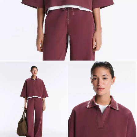
Suknje
Putovanja
Gornji
Toaletne
Obuća
dijelovi
torbice
Majice
Torbe |
Majice
Dodaci
Gornji
Toaletne
dijelovi
Torbice
Kupaći
Kupujte
prema
Sportski
Dodaci
veličini
grudnjaci
Trudnice
Trenirke
Trenirke
Prikaži
Vodič za tajice
Compressive
prema
svojstvima
Comfortlux
Perfect-adapt
Evermove
Light touch
Lan