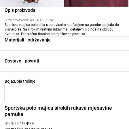
Modal
Pamuk
Opis proizvoda
Šifra proizvoda: 4313/153/124
Sportska majica polo stila s polovičnim kopčanjem na gumbe sprijeda do
visine prsa. Sa širokim kratkim rukavima i detaljem pipinga na obrubu
ovratnika. Prozračna tkanina od mješavine pamuka.
Materijali i održavanje
Dostave i povrati
Popis boja proizvoda
Boja:
Boja trešnje
Sportska polo majica širokih rukava mješavine
pamuka
39,99 €
19,99 €