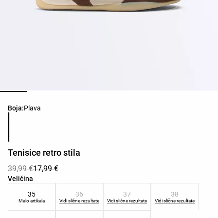
Popis boja proizvoda
Boja:
Plava
Tenisice retro stila
39,99 €
17,99 €
Popis veličina proizvoda
Veličina
35
36
37
38
Malo artikala
Vidi slične rezultate
Vidi slične rezultate
Vidi slične rezultate