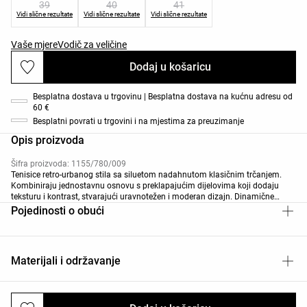
39
40
41
Vidi slične rezultate
Vidi slične rezultate
Vidi slične rezultate
Vaše mjere
Vodič za veličine
Dodaj u košaricu
Besplatna dostava u trgovinu | Besplatna dostava na kućnu adresu od
60 €
Besplatni povrati u trgovini i na mjestima za preuzimanje
Opis proizvoda
Šifra proizvoda: 1155/780/009
Tenisice retro-urbanog stila sa siluetom nadahnutom klasičnim trčanjem.
Kombiniraju jednostavnu osnovu s preklapajućim dijelovima koji dodaju
teksturu i kontrast, stvarajući uravnotežen i moderan dizajn. Dinamične
bočne linije izdužuju profil i naglašavaju njihov sportski karakter. Sadrže
Pojedinosti o obući
vezice za prilagodljivo pristajanje i fleksibilan gumeni potplat. Kontrastni
središnji potplat i prepoznatljivi bočni detalj upotpunjuju dizajn.
Materijali i održavanje