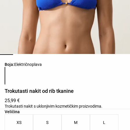
Popis boja proizvoda
Boja:
Električnoplava
Trokutasti nakit od rib tkanine
25,99 €
Trokutasti nakit s uklonjivim kozmetičkim proizvodima.
Popis veličina proizvoda
Veličina
XS
S
M
L