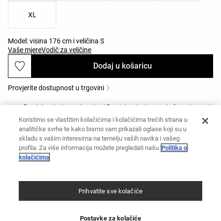
XL
Model: visina 176 cm i veličina S
Vaše mjere
Vodič za veličine
Dodaj u košaricu
Provjerite dostupnost u trgovini
Besplatna dostava u trgovinu | Besplatna dostava na kućnu adresu od
60 €
Koristimo se vlastitim kolačićima i kolačićima trećih strana u
Besplatni povrati u trgovini i na mjestima za preuzimanje
analitičke svrhe te kako bismo vam prikazali oglase koji su u
Opis proizvoda
skladu s vašim interesima na temelju vaših navika i vašeg
profila. Za više informacija možete pregledati našu
Politika o
Šifra proizvoda: 0712/534/447
kolačićima
Trokutasti nakit s podesivom pokrivenošću, bez žice i s uklonjivim
kozmetičkim proizvodima. Tanke naramenice i vezice za vezanje na leđima, s
detaljem aplikacije sprijeda. Rib tkanina.
Materijali i održavanje
Prihvatite sve kolačiće
Postavke za kolačiće