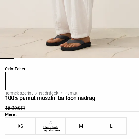
Termékszínek listája
Szín:
Fehér
Termék szerint
Nadrágok
Pamut
100% pamut muszlin balloon nadrág
16,995 Ft
Termékméretek listája
Méret
S
XS
M
L
Hasonlóak
megtekintése