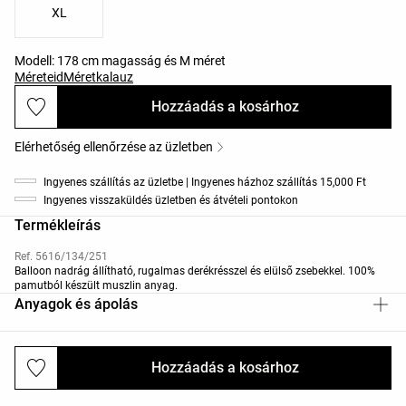
XL
Modell: 178 cm magasság és M méret
Méreteid
Méretkalauz
Hozzáadás a kosárhoz
Elérhetőség ellenőrzése az üzletben
Ingyenes szállítás az üzletbe | Ingyenes házhoz szállítás 15,000 Ft
Ingyenes visszaküldés üzletben és átvételi pontokon
Termékleírás
Ref. 5616/134/251
Balloon nadrág állítható, rugalmas derékrésszel és elülső zsebekkel. 100%
pamutból készült muszlin anyag.
Anyagok és ápolás
Hozzáadás a kosárhoz
Kiszállítás és visszaküldés