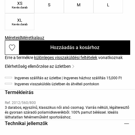
XS
S
M
L
Kevés darab
XL
Kevés darab
Méreteid
Méretkalauz
Hozzáadás a kosárhoz
Erre a termékre
különleges visszaküldési feltételek
vonatkoznak
Elérhetőség ellenőrzése az üzletben
Ingyenes szállítás az üzletbe | Ingyenes házhoz szállítás 15,000 Ft
Ingyenes visszaküldés üzletben és átvételi pontokon
Termékleírás
Ref. 2012/560/800
3 darabos, egyszínű, klasszikus női alsó csomag. Varrás nélküli, légáteresztő
és gyorsan száradó poliamidkeverékből. 100% pamut béléssel. Ideális
láthatatlan fehérneműként sportoláshoz.
Technikai jellemzők