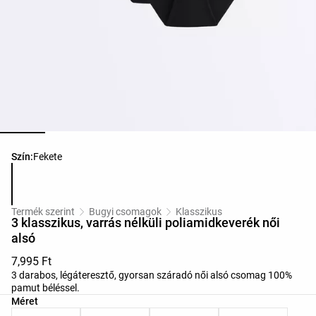
Termékszínek listája
Szín:
Fekete
Termék szerint
Bugyi csomagok
Klasszikus
3 klasszikus, varrás nélküli poliamidkeverék női
alsó
7,995 Ft
3 darabos, légáteresztő, gyorsan száradó női alsó csomag 100%
pamut béléssel.
Termékméretek listája
Méret