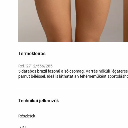
Termékleírás
Ref. 2712/556/285
5 darabos brazil fazonú alsó csomag. Varrás nélküli, légáter
pamut béléssel. Ideális láthatatlan fehérneműként sportolá
Technikai jellemzők
Részletek