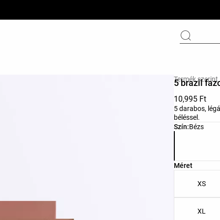
Termék szerint
5 brazil fa
10,995 Ft
5 darabos, lég
béléssel.
Termékszínek 
Szín:
Bézs
Termékmérete
Méret
XS
XL