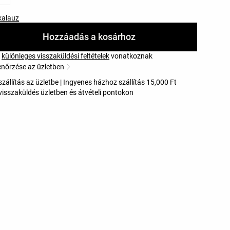
kalauz
Hozzáadás a kosárhoz
e
különleges visszaküldési feltételek
vonatkoznak
enőrzése az üzletben
zállítás az üzletbe | Ingyenes házhoz szállítás 15,000 Ft
visszaküldés üzletben és átvételi pontokon