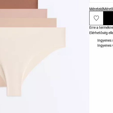
Méreteid
Méret
Erre a termékr
Elérhetőség ell
Ingyenes s
Ingyenes 