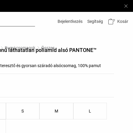
Kosár
Bejelentkezés
Segítség
Bugyi csomagok
Összes
zonú láthatatlan poliamid alsó PANTONE™
áteresztő és gyorsan száradó alsócsomag, 100% pamut
listája
k listája
S
M
L