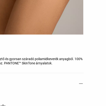
esztő és gyorsan száradó poliamidkeverék anyagból. 100%
shoz. PANTONE™ SkinTone árnyalatok.