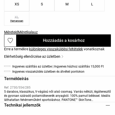
XS
S
M
L
XL
Hamarosan
Méreteid
Méretkalauz
Hozzáadás a kosárhoz
Erre a termékre
különleges visszaküldési feltételek
vonatkoznak
Elérhetőség ellenőrzése az üzletben
Ingyenes szállítás az üzletbe | Ingyenes házhoz szállítás 15,000 Ft
Ingyenes visszaküldés üzletben és átvételi pontokon
Termékleírás
Ref. 2730/554/285
5 darabos, klasszikus, V-vágású női alsó csomag. Varrás nélküli, légáteresztő
és gyorsan száradó poliamidkeverék anyagból. 100% pamut béléssel. Ideális
láthatatlan fehérneműként sportoláshoz. PANTONE™ SkinTone
árnyalatokban: 12-1404 Pink Tint, 15-1315 Rugby tan, 16-1221 Roebuck, 18-
Technikai jellemzők
1320 Clove, 17-1516 Burlwood.