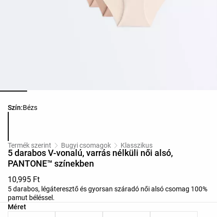
Termékszínek listája
Szín:
Bézs
Termék szerint
Bugyi csomagok
Klasszikus
5 darabos V-vonalú, varrás nélküli női alsó,
PANTONE™ színekben
10,995 Ft
5 darabos, légáteresztő és gyorsan száradó női alsó csomag 100%
pamut béléssel.
Termékméretek listája
Méret