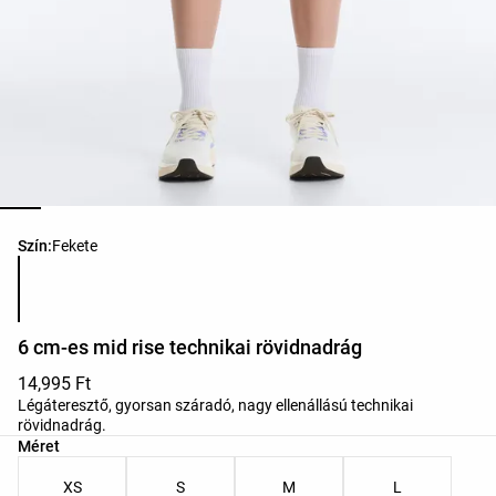
Termékszínek listája
Szín:
Fekete
6 cm-es mid rise technikai rövidnadrág
14,995 Ft
Légáteresztő, gyorsan száradó, nagy ellenállású technikai
rövidnadrág.
Termékméretek listája
Méret
XS
S
M
L