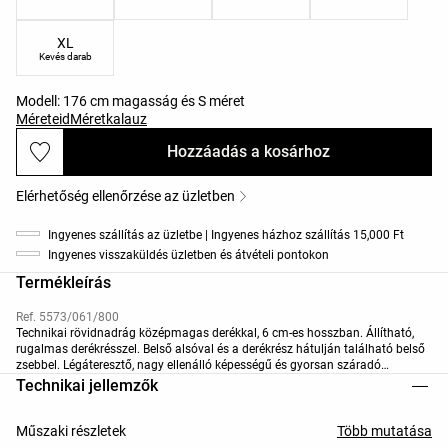
XL
Kevés darab
Modell: 176 cm magasság és S méret
Méreteid
Méretkalauz
Hozzáadás a kosárhoz
Elérhetőség ellenőrzése az üzletben
Ingyenes szállítás az üzletbe | Ingyenes házhoz szállítás 15,000 Ft
Ingyenes visszaküldés üzletben és átvételi pontokon
Termékleírás
Ref. 5573/061/800
Technikai rövidnadrág középmagas derékkal, 6 cm-es hosszban. Állítható,
rugalmas derékrésszel. Belső alsóval és a derékrész hátulján található belső
zsebbel. Légáteresztő, nagy ellenálló képességű és gyorsan száradó
anyagból.
Technikai jellemzők
Műszaki részletek
Több mutatása