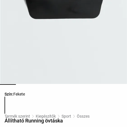
Termékszínek listája
Szín:
Fekete
Termék szerint
Kiegészítők
Sport
Összes
Állítható Running övtáska