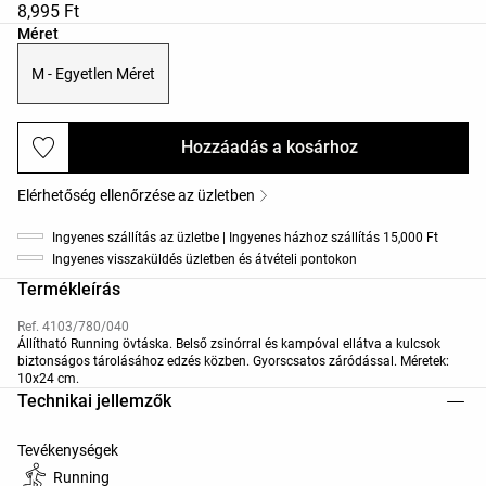
8,995 Ft
Termékméretek listája
Méret
M - Egyetlen Méret
Hozzáadás a kosárhoz
Elérhetőség ellenőrzése az üzletben
Ingyenes szállítás az üzletbe | Ingyenes házhoz szállítás 15,000 Ft
Ingyenes visszaküldés üzletben és átvételi pontokon
Termékleírás
Ref. 4103/780/040
Állítható Running övtáska. Belső zsinórral és kampóval ellátva a kulcsok
biztonságos tárolásához edzés közben. Gyorscsatos záródással. Méretek:
10x24 cm.
Technikai jellemzők
Tevékenységek
Running