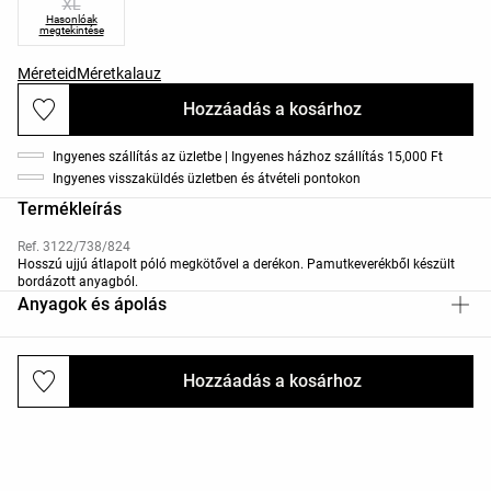
XL
Hasonlóak
megtekintése
Méreteid
Méretkalauz
Hozzáadás a kosárhoz
Ingyenes szállítás az üzletbe | Ingyenes házhoz szállítás 15,000 Ft
Ingyenes visszaküldés üzletben és átvételi pontokon
Termékleírás
Ref. 3122/738/824
Hosszú ujjú átlapolt póló megkötővel a derékon. Pamutkeverékből készült
bordázott anyagból.
Anyagok és ápolás
Hozzáadás a kosárhoz
Kiszállítás és visszaküldés