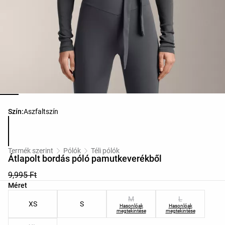
Termékszínek listája
Szín:
Aszfaltszín
Termék szerint
Pólók
Téli pólók
Átlapolt bordás póló pamutkeverékből
9,995 Ft
Termékméretek listája
Méret
M
L
XS
S
Hasonlóak
Hasonlóak
megtekintése
megtekintése