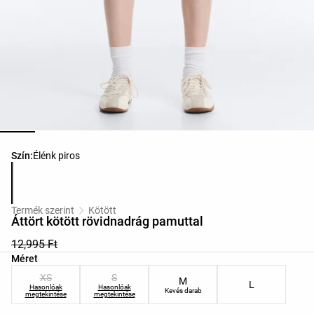
Termékszínek listája
Szín:
Élénk piros
Termék szerint
Kötött
Áttört kötött rövidnadrág pamuttal
12,995 Ft
Termékméretek listája
Méret
XS
S
M
L
Hasonlóak
Hasonlóak
Kevés darab
megtekintése
megtekintése