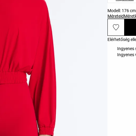
Modell: 176 c
Méreteid
Méret
Elérhetőség ell
Ingyenes s
Ingyenes 