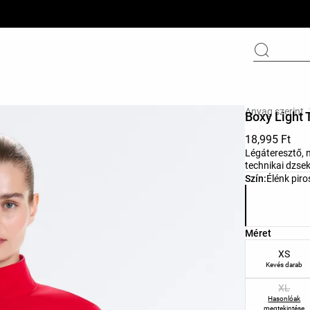
Anyag szerint
Boxy Light 
18,995 Ft
Légáteresztő, 
technikai dzsek
Termékszínek 
Szín:
Élénk piro
Termékmérete
Méret
XS
Kevés darab
XL
Hasonlóak
megtekintése