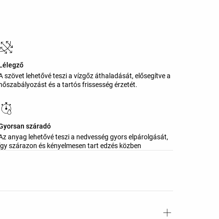
Lélegző
A szövet lehetővé teszi a vízgőz áthaladását, elősegítve a
hőszabályozást és a tartós frissesség érzetét.
Gyorsan száradó
Az anyag lehetővé teszi a nedvesség gyors elpárolgását,
így szárazon és kényelmesen tart edzés közben