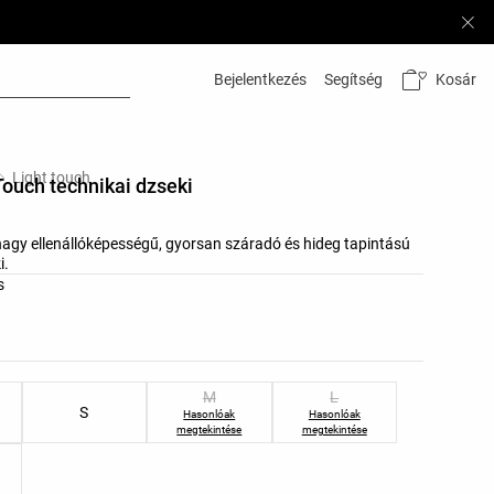
Kosár
Bejelentkezés
Segítség
Light touch
Touch technikai dzseki
nagy ellenállóképességű, gyorsan száradó és hideg tapintású
i.
listája
s
k listája
M
L
S
Hasonlóak
Hasonlóak
megtekintése
megtekintése