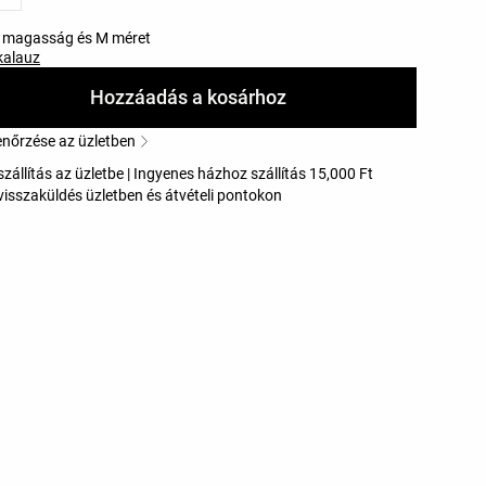
m magasság és M méret
kalauz
Hozzáadás a kosárhoz
enőrzése az üzletben
zállítás az üzletbe | Ingyenes házhoz szállítás 15,000 Ft
visszaküldés üzletben és átvételi pontokon