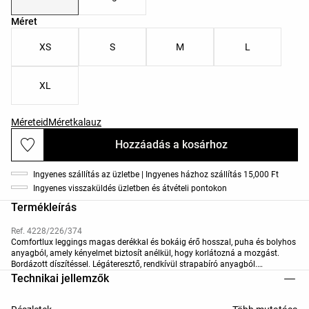
Termékméretek listája
Méret
XS
S
M
L
XL
Méreteid
Méretkalauz
Hozzáadás a kosárhoz
Ingyenes szállítás az üzletbe | Ingyenes házhoz szállítás 15,000 Ft
Ingyenes visszaküldés üzletben és átvételi pontokon
Termékleírás
Ref. 4228/226/374
Comfortlux leggings magas derékkal és bokáig érő hosszal, puha és bolyhos
anyagból, amely kényelmet biztosít anélkül, hogy korlátozná a mozgást.
Bordázott díszítéssel. Légáteresztő, rendkívül strapabíró anyagból.
Elérhető 70 cm-es hosszban.
Technikai jellemzők
„Regular” hossz: 65 cm / 25,6 in
„Tall” hossz: 70 cm / 27,56 in