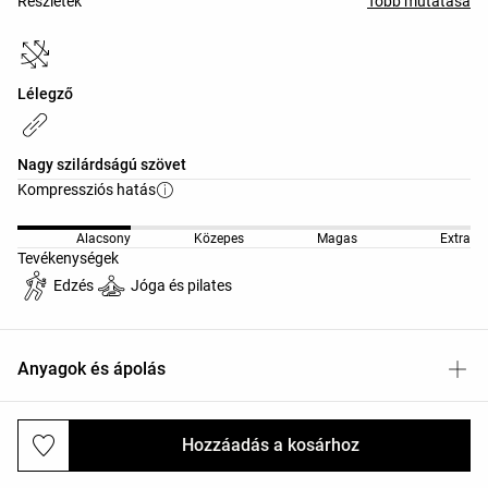
Részletek
Több mutatása
Lélegző
Nagy szilárdságú szövet
Kompressziós hatás
Alacsony
Közepes
Magas
Extra
Tevékenységek
Edzés
Jóga és pilates
Anyagok és ápolás
Hozzáadás a kosárhoz
Kiszállítás és visszaküldés