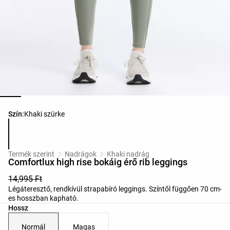
Termékszínek listája
Szín:
Khaki szürke
Termék szerint
Nadrágok
Khaki nadrág
Comfortlux high rise bokáig érő rib leggings
14,995 Ft
Légáteresztő, rendkívül strapabíró leggings. Színtől függően 70 cm-
es hosszban kapható.
Hossz
Normál
Magas