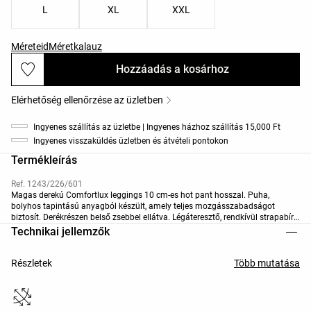
L
XL
XXL
Méreteid
Méretkalauz
Hozzáadás a kosárhoz
Elérhetőség ellenőrzése az üzletben
Ingyenes szállítás az üzletbe | Ingyenes házhoz szállítás 15,000 Ft
Ingyenes visszaküldés üzletben és átvételi pontokon
Termékleírás
Ref. 1243/226/601
Magas derekú Comfortlux leggings 10 cm-es hot pant hosszal. Puha,
bolyhos tapintású anyagból készült, amely teljes mozgásszabadságot
biztosít. Derékrészen belső zsebbel ellátva. Légáteresztő, rendkívül strapabíró
anyag.
Technikai jellemzők
Részletek
Több mutatása