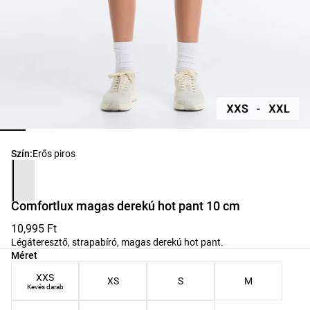
Termékszínek listája
Szín:
Erős piros
Comfortlux magas derekú hot pant 10 cm
10,995 Ft
Légáteresztő, strapabíró, magas derekú hot pant.
Termékméretek listája
Méret
XXS
XS
S
M
Kevés darab