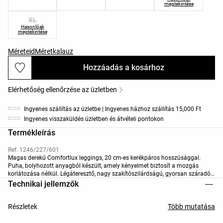
megtekintése
XL
Hasonlóak
megtekintése
Méreteid
Méretkalauz
Hozzáadás a kosárhoz
Elérhetőség ellenőrzése az üzletben
Ingyenes szállítás az üzletbe | Ingyenes házhoz szállítás 15,000 Ft
Ingyenes visszaküldés üzletben és átvételi pontokon
Termékleírás
Ref. 1246/227/601
Magas derekú Comfortlux leggings, 20 cm-es kerékpáros hosszúsággal.
Puha, bolyhozott anyagból készült, amely kényelmet biztosít a mozgás
korlátozása nélkül. Légáteresztő, nagy szakítószilárdságú, gyorsan száradó
anyag.
Technikai jellemzők
Részletek
Több mutatása