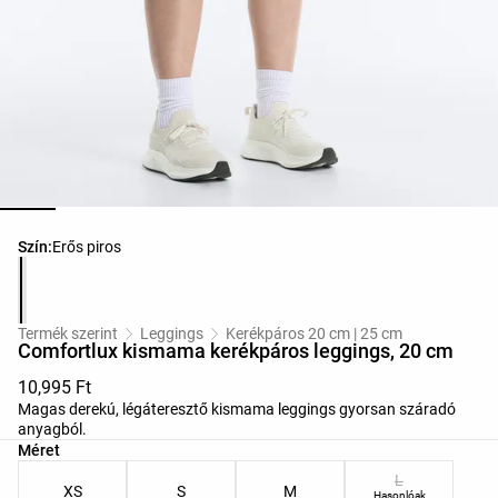
Termékszínek listája
Szín:
Erős piros
Termék szerint
Leggings
Kerékpáros 20 cm | 25 cm
Comfortlux kismama kerékpáros leggings, 20 cm
10,995 Ft
Magas derekú, légáteresztő kismama leggings gyorsan száradó
anyagból.
Termékméretek listája
Méret
L
XS
S
M
Hasonlóak