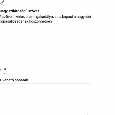
Nagy szilárdságú szövet
A szövet szerkezete megakadályozza a kopást a nagyobb
kopásállóságának köszönhetően
Kivehető poharak