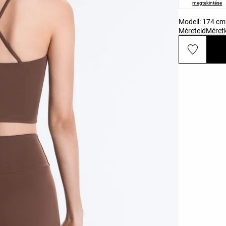
megtekintése
Modell: 174 c
Méreteid
Méret