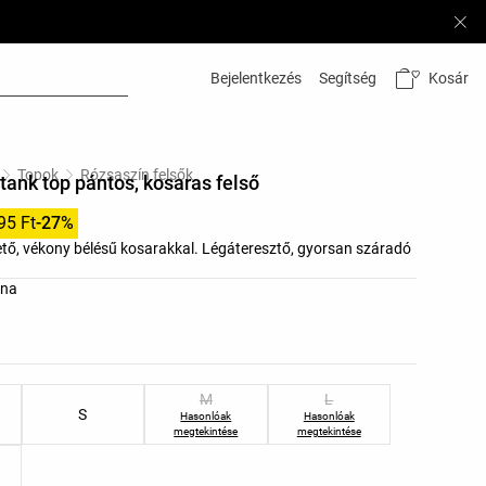
Kosár
Bejelentkezés
Segítség
Topok
Rózsaszín felsők
tank top pántos, kosaras felső
95 Ft
-27%
ető, vékony bélésű kosarakkal. Légáteresztő, gyorsan száradó
listája
rna
k listája
M
L
S
Hasonlóak
Hasonlóak
megtekintése
megtekintése