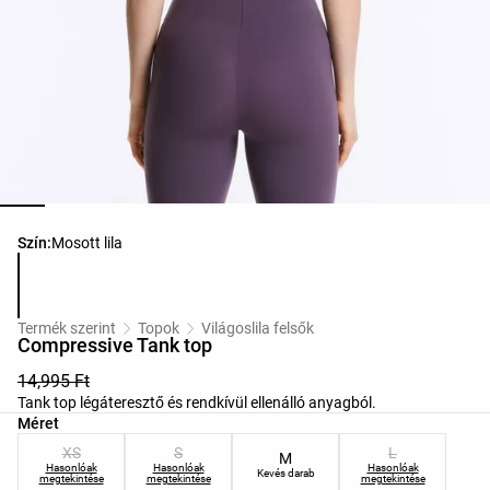
Termékszínek listája
Szín:
Mosott lila
Termék szerint
Topok
Világoslila felsők
Compressive Tank top
14,995 Ft
Tank top légáteresztő és rendkívül ellenálló anyagból.
Termékméretek listája
Méret
XS
S
L
M
Hasonlóak
Hasonlóak
Hasonlóak
Kevés darab
megtekintése
megtekintése
megtekintése