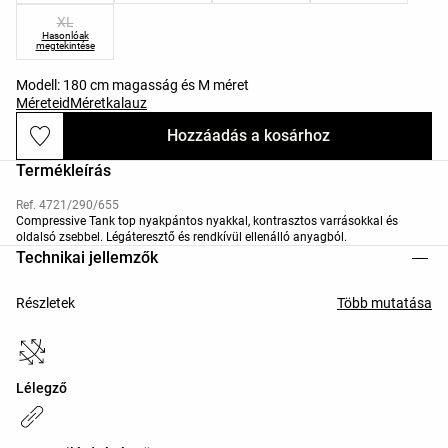
XL
Hasonlóak
megtekintése
Modell: 180 cm magasság és M méret
Méreteid
Méretkalauz
Hozzáadás a kosárhoz
Termékleírás
Ref. 4721/290/655
Compressive Tank top nyakpántos nyakkal, kontrasztos varrásokkal és
oldalsó zsebbel. Légáteresztő és rendkívül ellenálló anyagból.
Technikai jellemzők
Részletek
Több mutatása
Lélegző