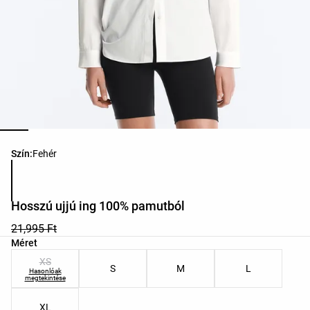
Termékszínek listája
Szín:
Fehér
Hosszú ujjú ing 100% pamutból
21,995 Ft
Termékméretek listája
Méret
XS
S
M
L
Hasonlóak
megtekintése
XL