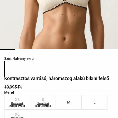
Termékszínek listája
Szín:
Halvány ekrü
Kontrasztos varrású, háromszög alakú bikini felső
10,995 Ft
Termékméretek listája
Méret
XS
S
M
L
Hasonlóak
Hasonlóak
megtekintése
megtekintése
XL
Hasonlóak