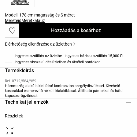
megtekintése
Modell: 178 cm magasság és S méret
Méreteid
Méretkalauz
Hozzáadás a kosárhoz
Elérhetőség ellenőrzése az üzletben
Ingyenes szállítás az üzletbe | Ingyenes házhoz szállítás 15,000 Ft
Ingyenes visszaküldés üzletben és átvételi pontokon
Termékleírás
Ref. 0712/584/959
Háromszög alakú bikini felső kontrasztos szegélydíszítéssel. Kivehető
kosarakkal és merevítő nélküli kialakítással. Állítható pántokkal és hátul
kapcsos rögzítéssel.
Technikai jellemzők
Részletek