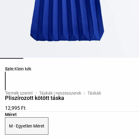
Termékszínek listája
Szín:
Klein kék
Termék szerint
Táskák | neszesszerek
Táskák
Pliszírozott kötött táska
12,995 Ft
Termékméretek listája
Méret
M - Egyetlen Méret