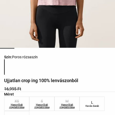
Termékszínek listája
Szín:
Poros rózsaszín
Ujjatlan crop ing 100% lenvászonból
16,995 Ft
Termékméretek listája
Méret
XS
S
M
L
Hasonlóak
Hasonlóak
Hasonlóak
Kevés darab
megtekintése
megtekintése
megtekintése