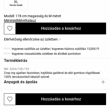
XL
Kevés darab
Modell: 178 cm magasság és M méret
Méreteid
Méretkalauz
Hozzáadás a kosárhoz
Elérhetőség ellenőrzése az üzletben
Ingyenes szállítás az üzletbe | Ingyenes házhoz szállítás 15,000 Ft
Ingyenes visszaküldés üzletben és átvételi pontokon
Termékleírás
Ref. 5424/106/155
Crop ing ujjatlan fazonban, hajtókás gallérral és elöl gombos rögzítéssel.
100% lenvászonból készült szövet.
Anyagok és ápolás
Hozzáadás a kosárhoz
Kiszállítás és visszaküldés