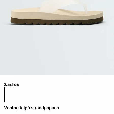
Termékszínek listája
Szín:
Ecru
Vastag talpú strandpapucs