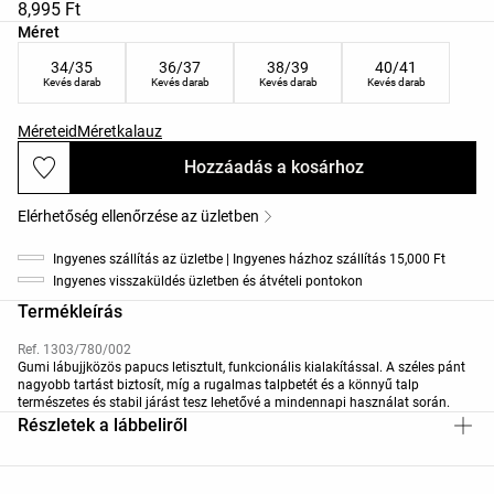
8,995 Ft
Termékméretek listája
Méret
34/35
36/37
38/39
40/41
Kevés darab
Kevés darab
Kevés darab
Kevés darab
Méreteid
Méretkalauz
Hozzáadás a kosárhoz
Elérhetőség ellenőrzése az üzletben
Ingyenes szállítás az üzletbe | Ingyenes házhoz szállítás 15,000 Ft
Ingyenes visszaküldés üzletben és átvételi pontokon
Termékleírás
Ref. 1303/780/002
Gumi lábujjközös papucs letisztult, funkcionális kialakítással. A széles pánt
nagyobb tartást biztosít, míg a rugalmas talpbetét és a könnyű talp
természetes és stabil járást tesz lehetővé a mindennapi használat során.
Részletek a lábbeliről