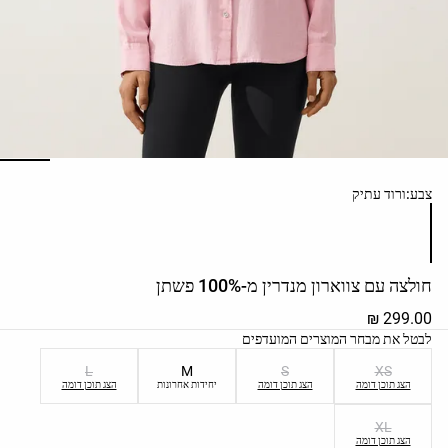
ראה
לפי
פעילות
ראה
לפי
סוג
בד
שימת צבעי המוצר
צבע:
ורוד עתיק
מאמר
אופנה
עזרה
חולצה עם צווארון מנדרין מ-100% פשתן
299.00 ₪
שימת מידות המוצר
לבטל את מבחר המוצרים המועדפים
L
M
S
XS
הצג תוכן דומה
הצג תוכן דומה
יחידות אחרונות
הצג תוכן דומה
XL
הצג תוכן דומה