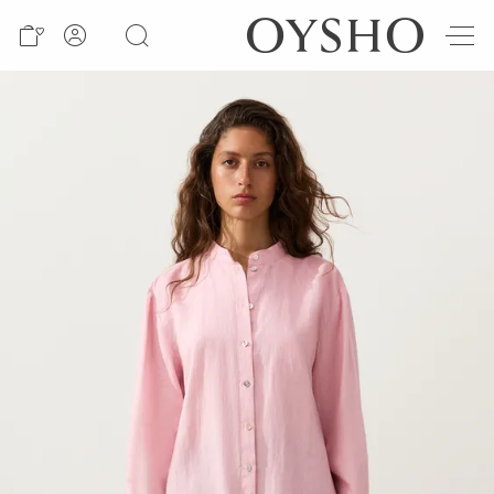
חדש
Active
shorts
Summer
days
Best
sellers
Sale
ראה
לפי
מוצר