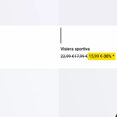
Elenco dei colori del prodotto
Visiera sportiva
22,99 €
17,99 €
15,99 €
-30% *