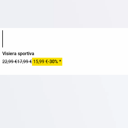
Elenco dei colori del prodotto
Visiera sportiva
22,99 €
17,99 €
15,99 €
-30% *