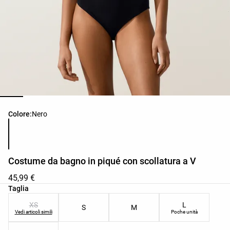
Elenco dei colori del prodotto
Colore:
Nero
Costume da bagno in piqué con scollatura a V
45,99 €
Elenco delle taglie del prodotto
Taglia
XS
L
S
M
Vedi articoli simili
Poche unità