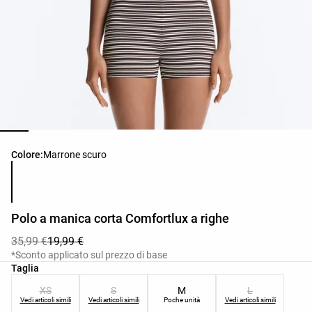
Elenco dei colori del prodotto
Colore:
Marrone scuro
Polo a manica corta Comfortlux a righe
35,99 €
19,99 €
*Sconto applicato sul prezzo di base
Elenco delle taglie del prodotto
Taglia
XS
S
M
L
Vedi articoli simili
Vedi articoli simili
Poche unità
Vedi articoli simili