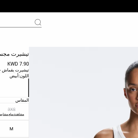
تيشيرت مجسم
7.90 KWD
تيشيرت بقماش جيد
قائمة ألوان الم
اللون:
أبيض
قائمة مقاسات ا
المقاس
3XS
مشاهدة سلع مشابهة
M