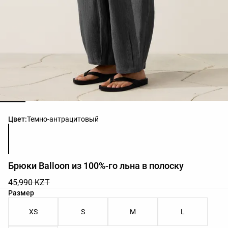
Список цветов товара
Цвет:
Темно-антрацитовый
Брюки Balloon из 100%-го льна в полоску
45,990 KZT
Список размеров товара
Размер
XS
S
M
L