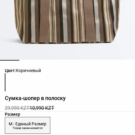
Список цветов товара
Цвет:
Коричневый
Сумка-шопер в полоску
29,990 KZT
10,990 KZT
Список размеров товара
Размер
M - Единый Размер
Товар заканчивается