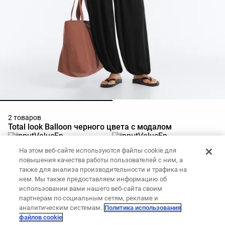
2 товаров
Total look Balloon черного цвета с модалом
Топ на бретельках из смесового
Брюки-бананы из смесового
На этом веб-сайте используются файлы cookie для
модала
модала
повышения качества работы пользователей с ним, а
15,990 KZT
8,990 KZT
35,990 KZT
также для анализа производительности и трафика на
Добавить в корзину
Добавить в корзину
нем. Мы также предоставляем информацию об
использовании вами нашего веб-сайта своим
партнерам по социальным сетям, рекламе и
аналитическим системам.
Политика использования
файлов cookie