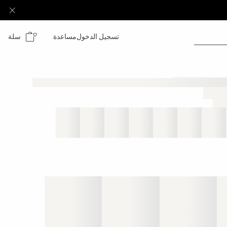
سلة
تسجيل الدخول
مساعدة