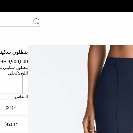
بنطلون سكيني
9,900,000 LBP
بنطلون سكيني تقن
قائمة ألوان الم
اللون:
كحلي
قائمة مقاسات ا
المقاس
6 (34)
14 (42)