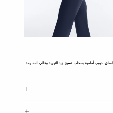
اق. جيوب أمامية بسحاب. نسيج جيد التهوية وعالي المقاومة