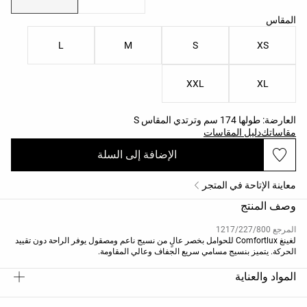
ائمة مقاسات المنتج
المقاس
L
M
S
XS
XXL
XL
العارضة: طولها 174 سم وترتدي المقاس S
مقاساتك
دليل المقاسات
الإضافة إلى السلة
معاينة الإتاحة في المتجر
وصف المنتج
المرجع 1217/227/800
لغينغ Comfortlux للحوامل بخصر عالٍ من نسيج ناعم ومصقول يوفر الراحة دون تقييد
الحركة. يتميز بنسيج مسامي سريع الجفاف وعالي المقاومة.
متوفر بطول 70 سم حسب اللون.
المواد والعناية
الطول العادي: 65 سم
الطول الطويل: 70 سم