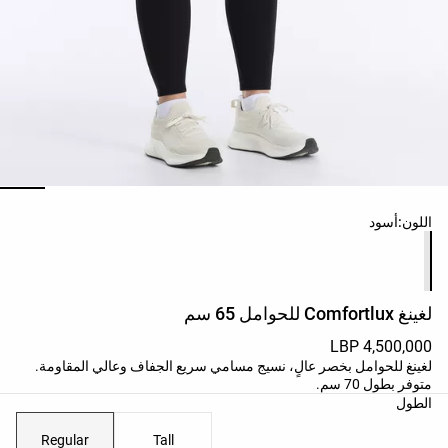
حسب
الجودة
Oysho
Community
افتتاحية
مساعدة
ائمة ألوان المنتج
اللون:
أسود
لغينغ Comfortlux للحوامل 65 سم
4,500,000 LBP
لغينغ للحوامل بخصر عالٍ، نسيج مسامي سريع الجفاف وعالي المقاومة.
متوفر بطول 70 سم.
الطول
Regular
Tall