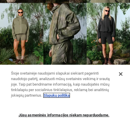
Šioje svetainėje naudojami slapukai siekiant pagerinti
naudotojo patirtį, analizuoti mūsų svetainės veikimą ir srautą
joje. Taip pat bendriname informaciją, kaip naudojatės mūsų
tinklalapiu per socialinius tinklalapius, reklamą bei analitinių
įskiepių partnerius.
Slapukų politika
Jūsų asmeninės informacijos niekam neparduodame.
TAMPRĖS
MEGZTI