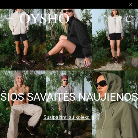
ŠIOS SAVAITĖS NAUJIENOS
Susipažinti su kolekcija